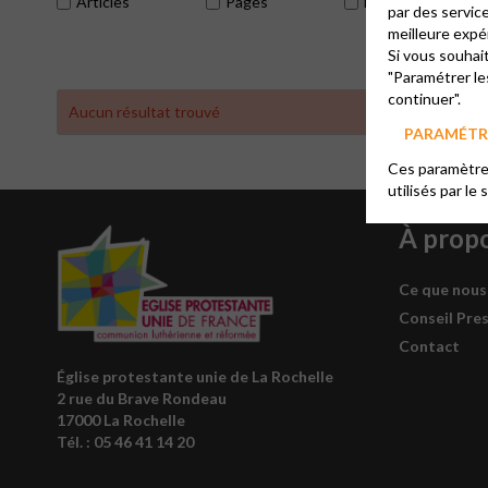
Articles
Pages
Évènements
par des servic
meilleure expé
Si vous souhai
"Paramétrer le
continuer".
Aucun résultat trouvé
PARAMÉTRE
Ces paramètres
utilisés par le 
À prop
Ce que nous
Conseil Pre
Contact
Église protestante unie de La Rochelle
2 rue du Brave Rondeau
17000 La Rochelle
Tél. : 05 46 41 14 20