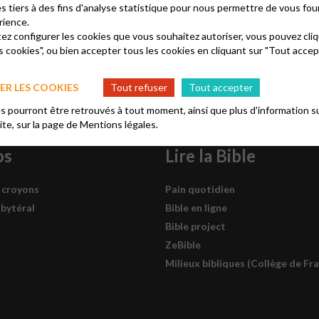
Paroisses
es tiers à des fins d'analyse statistique pour nous permettre de vous fou
rience.
tez configurer les cookies que vous souhaitez autoriser, vous pouvez cliq
s cookies", ou bien accepter tous les cookies en cliquant sur "Tout accep
R LES COOKIES
Tout refuser
Tout accepter
 pourront être retrouvés à tout moment, ainsi que plus d'information su
site, sur la page de
Mentions légales.
os
Lire la Bible
 croyons
Pain quotidien
sbytéral
Bible en ligne
Bible project
ZeBible
Milieux bibliques (Collège de Fr