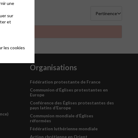
rnir une
uer sur
ter et
r les cookies
Organisations
Fédération protestante de France
Communion d’Églises protestantes en
Europe
Conférence des Églises protestantes des
pays latins d’Europe
ance)
Communion mondiale d’Églises
réformées
Fédération luthérienne mondiale
Action chrétienne en Orient