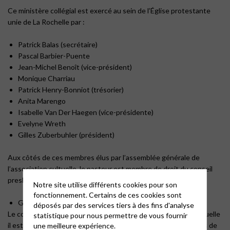
Ce ministère collégial est exercé au sein de l’Église protestante
unie de La Rochelle par :
Patrick Balas (secrétaire)
Pascal Barbier-Puente
Jean-Michel Benoît (vice-président)
Monique Charriau
Patrick Henry-Bonniot (trésorier)
Anita Marengo
Isabelle Van Der Haegen (vice-présidente)
Evelyne Wreth
Gilles Zuberbuhler (président)
Aux côtés de ces membres élus par l’assemblée générale de
l’association cultuelle, le pasteur est membre de droit du conseil
presbytéral.
Notre site utilise différents cookies pour son
fonctionnement. Certains de ces cookies sont
Geoffroy Perrin-Willm, pasteur
déposés par des services tiers à des fins d'analyse
Le conseil presbytéral a une mission tout à fait singulière à laquelle
statistique pour nous permettre de vous fournir
il est appelé par Dieu au sein de son Église. Au-delà des tâches de
une meilleure expérience.