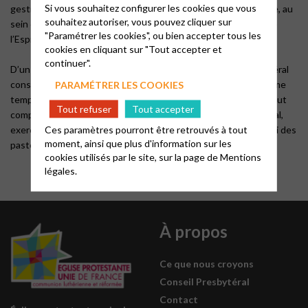
Si vous souhaitez configurer les cookies que vous
gestion et de discernement qu’il assure, il imprime à la paroisse, au
souhaitez autoriser, vous pouvez cliquer sur
sein de l’Église unie, l’élan spirituel d’amour et d’espérance que
"Paramétrer les cookies", ou bien accepter tous les
l’Esprit lui inspire dans la foi au Christ ressuscité.
cookies en cliquant sur "Tout accepter et
continuer".
D’un point de vue administratif et juridique, le conseil presbytéral
constitue le comité directeur de l’association cultuelle. En même
PARAMÉTRER LES COOKIES
temps, dans une approche théologique et ecclésiologique, il faut
Tout refuser
Tout accepter
comprendre le conseil presbytéral comme un ministère collégial,
Ces paramètres pourront être retrouvés à tout
exercé en relation avec les autres ministères, notamment celui des
moment, ainsi que plus d'information sur les
pasteurs, et avec celui de toute l’Église.
cookies utilisés par le site, sur la page de
Mentions
légales.
À propos
Ce que nous croyons
Conseil Presbytéral
Contact