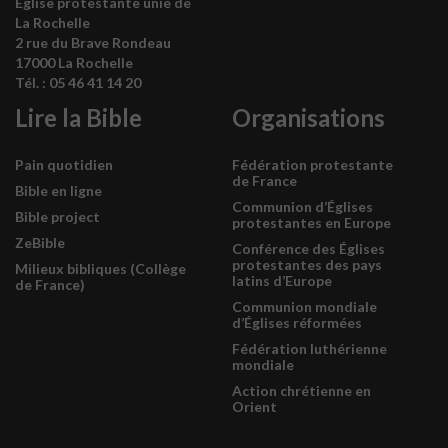
Église protestante unie de
La Rochelle
2 rue du Brave Rondeau
17000 La Rochelle
Tél. : 05 46 41 14 20
Lire la Bible
Organisations
Pain quotidien
Fédération protestante
de France
Bible en ligne
Communion d’Églises
Bible project
protestantes en Europe
ZeBible
Conférence des Églises
protestantes des pays
Milieux bibliques (Collège
latins d’Europe
de France)
Communion mondiale
d’Églises réformées
Fédération luthérienne
mondiale
Action chrétienne en
Orient