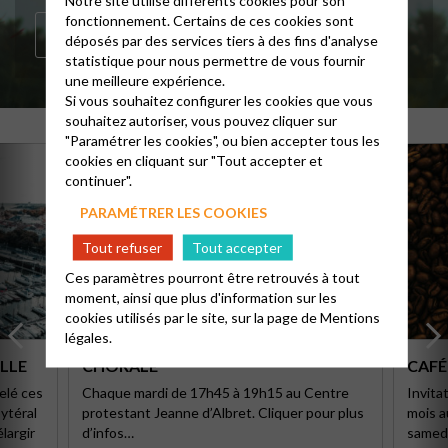
Notre site utilise différents cookies pour son
fonctionnement. Certains de ces cookies sont
TÉLÉCHARGER LE DOCUMENT
déposés par des services tiers à des fins d'analyse
statistique pour nous permettre de vous fournir
une meilleure expérience.
Si vous souhaitez configurer les cookies que vous
souhaitez autoriser, vous pouvez cliquer sur
"Paramétrer les cookies", ou bien accepter tous les
cookies en cliquant sur "Tout accepter et
continuer".
PARAMÉTRER LES COOKIES
Tout refuser
Tout accepter
Ces paramètres pourront être retrouvés à tout
moment, ainsi que plus d'information sur les
cookies utilisés par le site, sur la page de
Mentions
légales.
ELLE
CHORALE
CAFÉ
elé ces
Chaque mardi de 17h45 à 19h15 au Centre
Invita
ytéral
protestant Jeanne d’Albret. Cliquer pour plus
mois a
largir
d’infos…
samedi