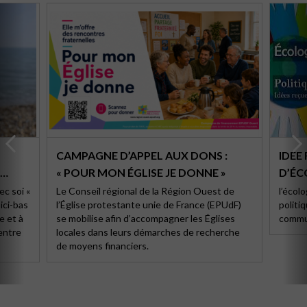
CAMPAGNE D’APPEL AUX DONS :
IDÉE RE
« POUR MON ÉGLISE JE DONNE »
D’ÉCOLOGIE,
POLI
c soi «
Le Conseil régional de la Région Ouest de
l’écol
 ici-bas
l’Église protestante unie de France (EPUdF)
politiq
EN ÉG
e et à
se mobilise afin d’accompagner les Églises
commu
 entre
locales dans leurs démarches de recherche
de moyens financiers.