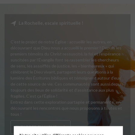
La Rochelle, escale spirituelle !
C’est le projet de notre Église : accueillir les autres, en
découvrant que Dieu nous a accueilli le premier ! Depuis les
premiers témoins du Christ ressuscité, la foi et l’espérance
suscitées par l’Évangile font se rassembler les chercheurs
de sens, les assoiffés de justice, les « bienheureux » qui
célèbrent le Dieu vivant, partagent leurs questions à la
lumière des Écritures bibliques et témoignent autour d’eux
de cette source de vie. Ces communautés sont aussi depuis
toujours des lieux de solidarité et d’assistance aux plus
fragiles. C’est ça l’Église !
Entrez dans cette exploration partagée et permanente, en
découvrant les rencontres que nous proposons à toutes et
tous !
EXPLORER EN LIGNE