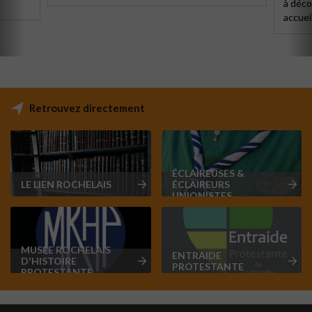
à déco
accueil
Retrouvez directement
ÉCLAIREUSES &
LE LIEN ROCHELAIS
ÉCLAIREURS
UNIONISTES
MUSÉE ROCHELAIS
ENTRAIDE
D'HISTOIRE
PROTESTANTE
PROTESTANTE